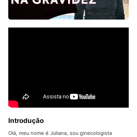
Introdução
Olá, meu nome é Juliana, sou ginecologista