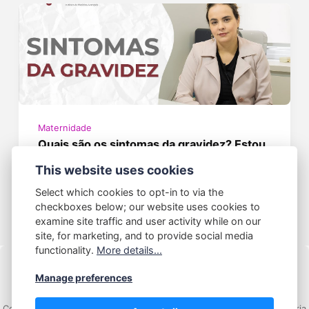
Maternidade
Quais são os sintomas da gravidez? Estou
grávida?
This website uses cookies
junho 13, 2024
Select which cookies to opt-in to via the
checkboxes below; our website uses cookies to
examine site traffic and user activity while on our
site, for marketing, and to provide social media
functionality.
More details...
Manage preferences
Copyright © 2025 - Todos os Direitos Reservados Mãe de Guri e Guria