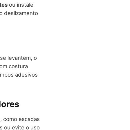
tes
ou instale
 o deslizamento
se levantem, o
com costura
rampos adesivos
dores
a, como escadas
s ou evite o uso