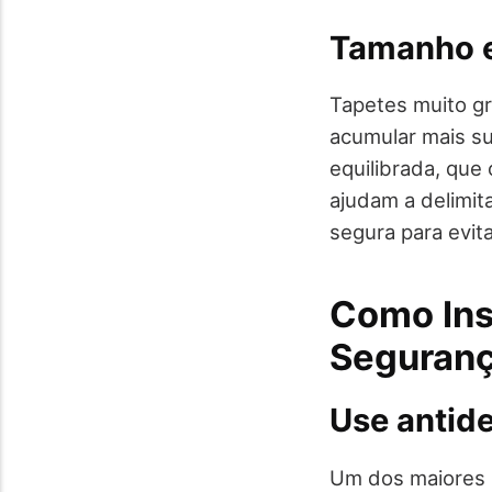
Tamanho e
Tapetes muito gr
acumular mais su
equilibrada, qu
ajudam a delimit
segura para evit
Como Ins
Seguran
Use antid
Um dos maiores r