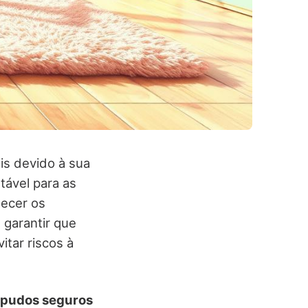
is devido à sua
tável para as
uecer os
 garantir que
itar riscos à
elpudos seguros