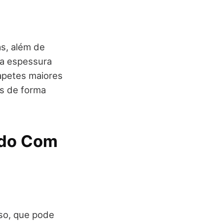
s, além de
ma espessura
apetes maiores
os de forma
udo Com
so, que pode