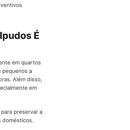
eventivos
lpudos É
mente em quartos
os pequenos a
bras. Além disso,
pecialmente em
 para preservar a
s domésticos.