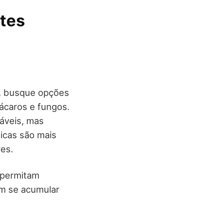
tes
a, busque opções
 ácaros e fungos.
áveis, mas
ticas são mais
res.
permitam
em se acumular