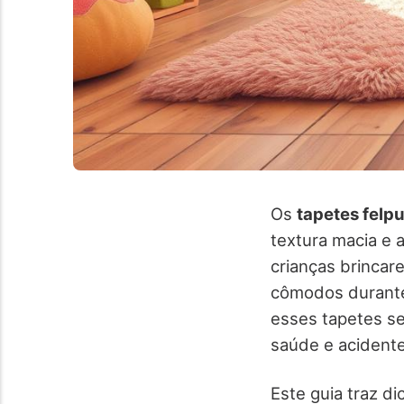
Os
tapetes felp
textura macia e 
crianças brincar
cômodos durante 
esses tapetes se
saúde e acident
Este guia traz d