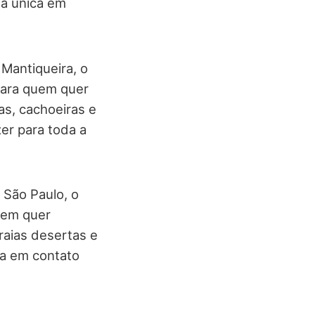
ia única em
Mantiqueira, o
para quem quer
as, cachoeiras e
zer para toda a
e São Paulo, o
uem quer
raias desertas e
ca em contato