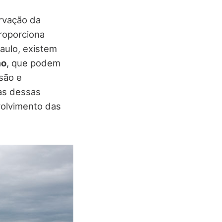
rvação da
roporciona
aulo, existem
mo
, que podem
são e
as dessas
olvimento das