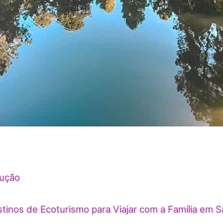
dução
tinos de Ecoturismo para Viajar com a Família em S