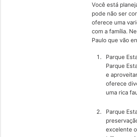
Você está planej
pode não ser con
oferece uma var
com a família. N
Paulo que vão enc
Parque Esta
Parque Esta
e aproveita
oferece div
uma rica fau
Parque Est
preservação
excelente 