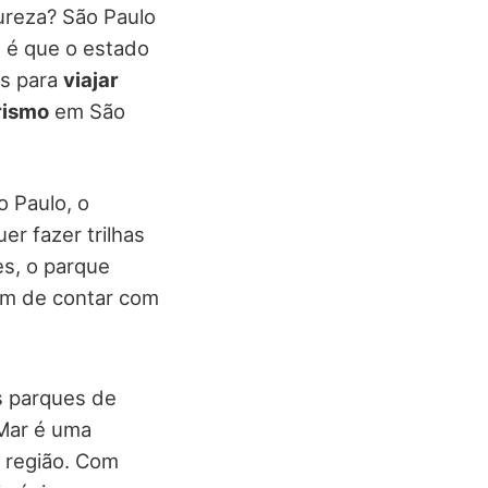
ureza? São Paulo
 é que o estado
os para
viajar
rismo
em São
o Paulo, o
r fazer trilhas
es, o parque
lém de contar com
s parques de
 Mar é uma
 região. Com