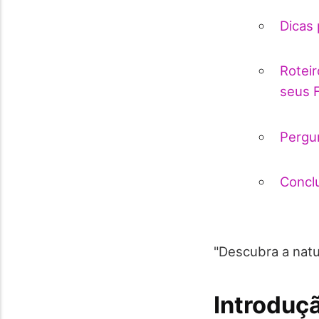
Dicas 
Rotei
seus F
Pergu
Concl
"Descubra a nat
Introduç